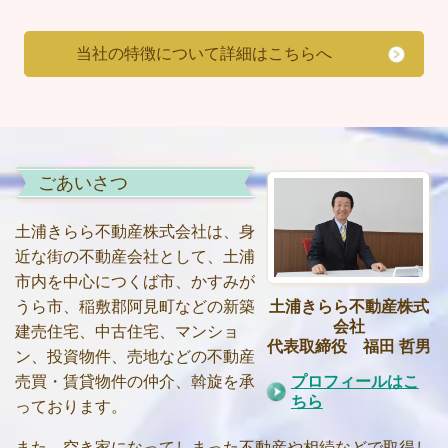
当社の特徴について詳細はこちらへ
ごあいさつ
土浦きらら不動産株式会社は、身
近な街の不動産会社として、土浦
市内を中心につくば市、かすみが
うら市、稲敷郡阿見町などの新築
土浦きらら不動産株式
会社
建売住宅、中古住宅、マンショ
代表取締役 福田 哲男
ン、投資物件、売地などの不動産
売買・賃貸物件の仲介、斡旋を承
プロフィールはこ
ちら
っております。
また、空き家になってしまった不動産や相続などで取得し